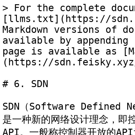
> For the complete docu
[llms.txt](https://sdn.
Markdown versions of do
available by appending 
page is available as [M
(https://sdn.feisky.xyz
# 6. SDN

SDN（Software Defin
是一种新的网络设计理念，即
API。一般称控制器开放的A