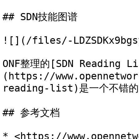
## SDN技能图谱

![](/files/-LDZSDKx9bgs
ONF整理的[SDN Reading Li
(https://www.opennetwor
reading-list)是一个不错
## 参考文档

* <https://www.opennetw