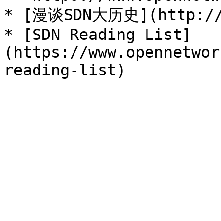
* [漫谈SDN大历史](http://ww
* [SDN Reading List]
(https://www.opennetwor