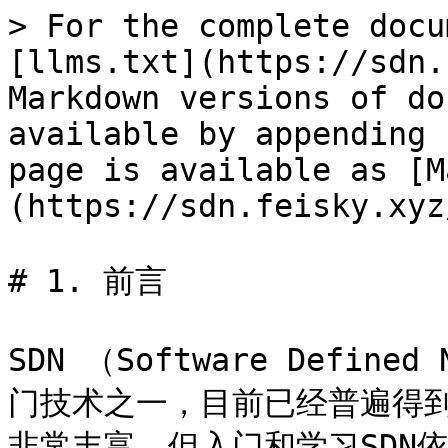
> For the complete docu
[llms.txt](https://sdn.
Markdown versions of do
available by appending 
page is available as [M
(https://sdn.feisky.xyz
# 1. 前言

SDN （Software Defin
门技术之一，目前已经普遍得到
非常丰富，但入门和学习SDN