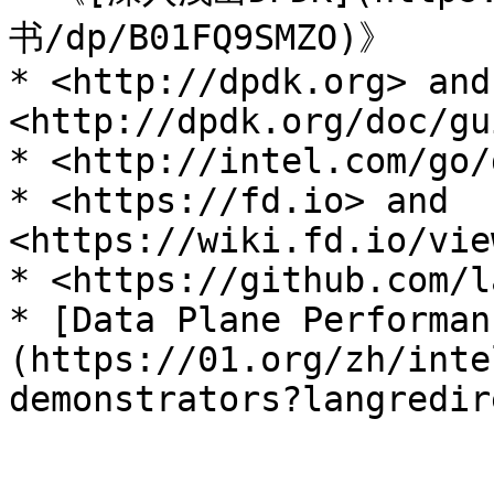
书/dp/B01FQ9SMZO)》

* <http://dpdk.org> and 
<http://dpdk.org/doc/gu
* <http://intel.com/go/
* <https://fd.io> and 
<https://wiki.fd.io/vie
* <https://github.com/l
* [Data Plane Performan
(https://01.org/zh/inte