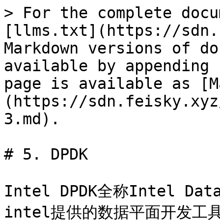
> For the complete docu
[llms.txt](https://sdn.
Markdown versions of do
available by appending 
page is available as [M
(https://sdn.feisky.xyz
3.md).

# 5. DPDK

Intel DPDK全称Intel Dat
intel提供的数据平面开发工具集