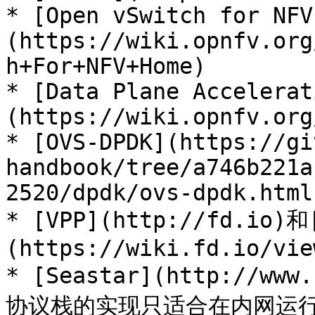
* [Open vSwitch for NFV
(https://wiki.opnfv.org
h+For+NFV+Home)

* [Data Plane Accelerat
(https://wiki.opnfv.org
* [OVS-DPDK](https://gi
handbook/tree/a746b221a
2520/dpdk/ovs-dpdk.html)
* [VPP](http://fd.io)和
(https://wiki.fd.io/vie
* [Seastar](http://www
协议栈的实现只适合在内网运